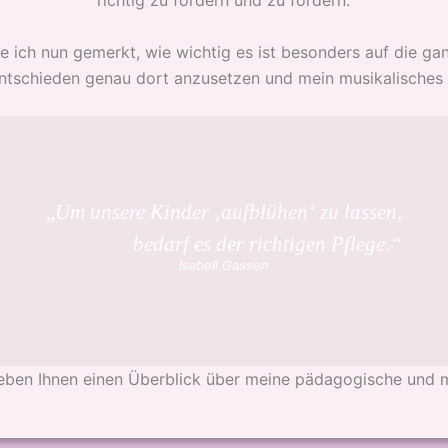
richtig zu fördern und zu fordern.
e ich nun gemerkt, wie wichtig es ist besonders auf die ga
ntschieden genau dort anzusetzen und mein musikalisches
„
Um unsere Kinder ‚aufblühen‘ zu lassen,
bedarf es der richtigen Pflege.“
Isabell Gassen
eben Ihnen einen Überblick über meine pädagogische und m